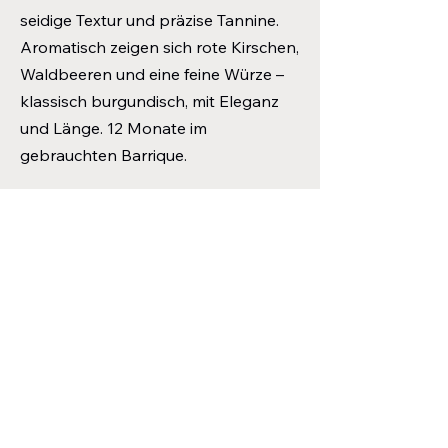
seidige Textur und präzise Tannine.
Aromatisch zeigen sich rote Kirschen,
Waldbeeren und eine feine Würze –
klassisch burgundisch, mit Eleganz
und Länge. 12 Monate im
gebrauchten Barrique.
Nimm mit uns
Kontakt auf :
info@enfantduvin.com
0221 49939910